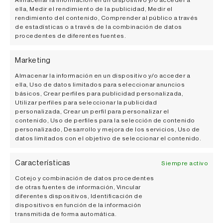
Almacenar la información en un dispositivo y/o acceder a
Nº de botellas: Edición limitada de
ella, Medir el rendimiento de la publicidad, Medir el
coleccionista. Ponte en contacto con
rendimiento del contenido, Comprender al público a través
vitral@otazu.com
para adquirir tu obra de arte.
de estadísticas o a través de la combinación de datos
procedentes de diferentes fuentes.
Marketing
Almacenar la información en un dispositivo y/o acceder a
ella, Uso de datos limitados para seleccionar anuncios
básicos, Crear perfiles para publicidad personalizada,
Utilizar perfiles para seleccionar la publicidad
personalizada, Crear un perfil para personalizar el
contenido, Uso de perfiles para la selección de contenido
personalizado, Desarrollo y mejora de los servicios, Uso de
datos limitados con el objetivo de seleccionar el contenido.
Características
Siempre activo
Cotejo y combinación de datos procedentes
También te podría interesar...
de otras fuentes de información, Vincular
diferentes dispositivos, Identificación de
dispositivos en función de la información
transmitida de forma automática.