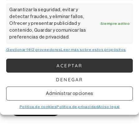
Garantizar la seguridad, evitar y
detectar fraudes, y eliminar fallos,
Ofrecer y presentar publicidad y
Siempre activo
contenido, Guardar y comunicar las
preferencias de privacidad.
Gestionar 1412 proveedores
Leer más sobre estos propósitos
ACEPTAR
DENEGAR
Genios de Otazu #2 – Pablo Armesto
550,00
€
/ botella
Administrar opciones
Política de cookies
Política de privacidad
Aviso legal
AÑADIR AL CARRITO