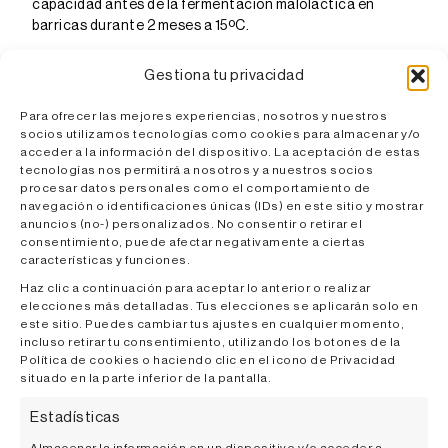
capacidad antes de la fermentación maloláctica en
barricas durante 2 meses a 15ºC.
Gestiona tu privacidad
Tinto Cabernet Sauvignon y Merlot
Para ofrecer las mejores experiencias, nosotros y nuestros
socios utilizamos tecnologías como cookies para almacenar y/o
27 meses en barricas de roble francés
acceder a la información del dispositivo. La aceptación de estas
tecnologías nos permitirá a nosotros y a nuestros socios
Color morado violeta con destellos púrpura,
procesar datos personales como el comportamiento de
intenso
navegación o identificaciones únicas (IDs) en este sitio y mostrar
Fino, elegante. Con aromas de grosella negra,
anuncios (no-) personalizados. No consentir o retirar el
arándanos, cedro, mineral, toque de incienso y
consentimiento, puede afectar negativamente a ciertas
especias
características y funciones.
Sentimos como se adelantaba en nariz,la fruta
Haz clic a continuación para aceptar lo anterior o realizar
roja y negra, grosella. Es un vino con alta
elecciones más detalladas. Tus elecciones se aplicarán solo en
acidez y taninos de grano fino integrados con
este sitio. Puedes cambiar tus ajustes en cualquier momento,
la fruta. Es un vino fluido, que discurre vibrante
incluso retirar tu consentimiento, utilizando los botones de la
en el paladar. Se sienten las finas especias de
Política de cookies o haciendo clic en el icono de Privacidad
la barrica al haber estado criado en barrica de
situado en la parte inferior de la pantalla.
roble francés durante 27 meses
Estadísticas
Caza mayor, quesos curados, carne roja