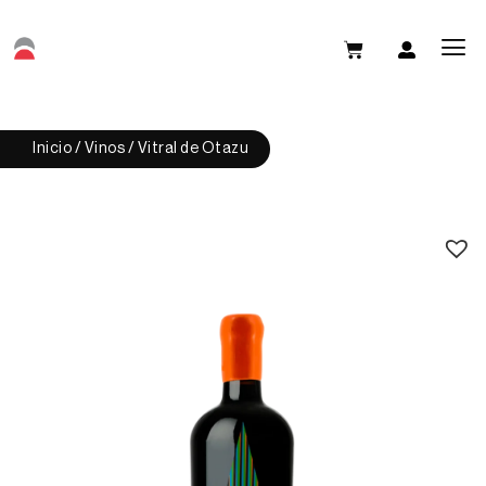
Inicio
/
Vinos
/ Vitral de Otazu