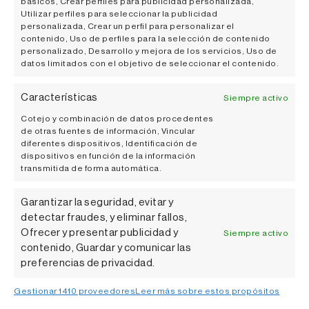
básicos, Crear perfiles para publicidad personalizada,
Utilizar perfiles para seleccionar la publicidad
personalizada, Crear un perfil para personalizar el
contenido, Uso de perfiles para la selección de contenido
personalizado, Desarrollo y mejora de los servicios, Uso de
datos limitados con el objetivo de seleccionar el contenido.
Características
Siempre activo
Cotejo y combinación de datos procedentes
de otras fuentes de información, Vincular
diferentes dispositivos, Identificación de
dispositivos en función de la información
transmitida de forma automática.
Garantizar la seguridad, evitar y
detectar fraudes, y eliminar fallos,
Ofrecer y presentar publicidad y
Siempre activo
Señorío de Otazu S/N 31174, Otazu
contenido, Guardar y comunicar las
Navarra, España
preferencias de privacidad.
info@otazu.com
Gestionar 1410 proveedores
Leer más sobre estos propósitos
(+34) 948 329 200