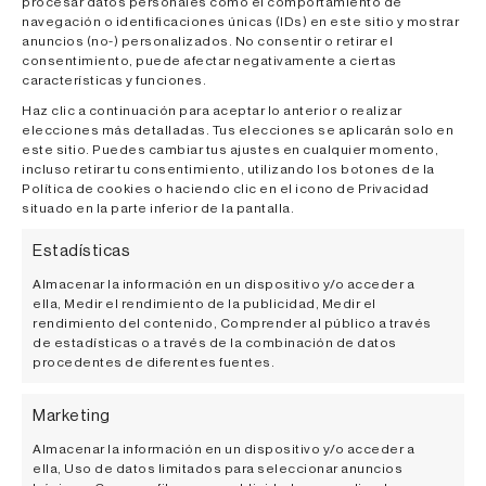
procesar datos personales como el comportamiento de
navegación o identificaciones únicas (IDs) en este sitio y mostrar
anuncios (no-) personalizados. No consentir o retirar el
consentimiento, puede afectar negativamente a ciertas
características y funciones.
Haz clic a continuación para aceptar lo anterior o realizar
elecciones más detalladas. Tus elecciones se aplicarán solo en
este sitio. Puedes cambiar tus ajustes en cualquier momento,
incluso retirar tu consentimiento, utilizando los botones de la
Política de cookies o haciendo clic en el icono de Privacidad
situado en la parte inferior de la pantalla.
Estadísticas
BODEGA OTAZU PARTICIPA EN EL XXII
Almacenar la información en un dispositivo y/o acceder a
SALÓN DE LOS MEJORES VINOS DE
ella, Medir el rendimiento de la publicidad, Medir el
ESPAÑA, ORGANIZADO POR LA ‘GUÍA
rendimiento del contenido, Comprender al público a través
PEÑÍN’
de estadísticas o a través de la combinación de datos
procedentes de diferentes fuentes.
Una edición más, Bodega Otazu estará presente en el XXII
Salón de los Mejores Vino de España, cita clave para el
Marketing
sector vitivinícola organizada por
Almacenar la información en un dispositivo y/o acceder a
ella, Uso de datos limitados para seleccionar anuncios
Noviembre, 2022