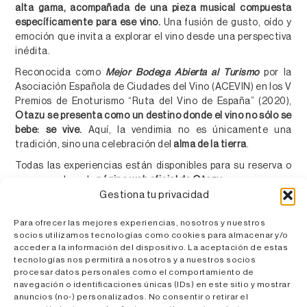
alta gama, acompañada de una pieza musical compuesta
específicamente para ese vino.
Una fusión de gusto, oído y
emoción que invita a explorar el vino desde una perspectiva
inédita.
Reconocida como
Mejor Bodega Abierta al Turismo
por la
Asociación Española de Ciudades del Vino (ACEVIN)
en los V
Premios de Enoturismo “Ruta del Vino de España” (2020),
Otazu se presenta como un destino donde el vino no sólo se
bebe: se vive.
Aquí, la vendimia no es únicamente una
tradición, sino una celebración del
alma de la tierra
.
Todas las experiencias están disponibles para su reserva o
como regalo en la
página web oficial de Otazu.
Gestiona tu privacidad
Para ofrecer las mejores experiencias, nosotros y nuestros
Noticias relacionadas
socios utilizamos tecnologías como cookies para almacenar y/o
acceder a la información del dispositivo. La aceptación de estas
tecnologías nos permitirá a nosotros y a nuestros socios
procesar datos personales como el comportamiento de
navegación o identificaciones únicas (IDs) en este sitio y mostrar
ENOTURISMO
anuncios (no-) personalizados. No consentir o retirar el