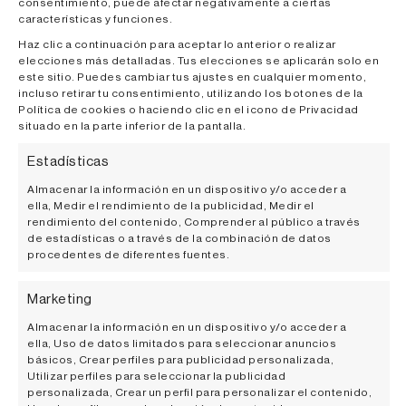
consentimiento, puede afectar negativamente a ciertas
características y funciones.
Haz clic a continuación para aceptar lo anterior o realizar
elecciones más detalladas. Tus elecciones se aplicarán solo en
este sitio. Puedes cambiar tus ajustes en cualquier momento,
incluso retirar tu consentimiento, utilizando los botones de la
Política de cookies o haciendo clic en el icono de Privacidad
situado en la parte inferior de la pantalla.
OTAZU INVITA A DESCUBRIR OTRA
Estadísticas
CARA DE SAN FERMÍN ENTRE VINO,
ARTE Y PAISAJE
Almacenar la información en un dispositivo y/o acceder a
ella, Medir el rendimiento de la publicidad, Medir el
rendimiento del contenido, Comprender al público a través
Cada mes de julio, Navarra se llena de emoción,
de estadísticas o a través de la combinación de datos
tradición y visitantes llegados de todo el mundo para
procedentes de diferentes fuentes.
vivir San Fermín. Durante nueve días, Pamplona
Marketing
Almacenar la información en un dispositivo y/o acceder a
ella, Uso de datos limitados para seleccionar anuncios
básicos, Crear perfiles para publicidad personalizada,
ENOTURISMO
Utilizar perfiles para seleccionar la publicidad
personalizada, Crear un perfil para personalizar el contenido,