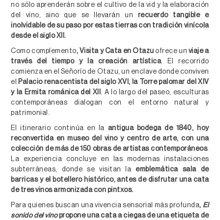
no sólo aprenderán sobre el cultivo de la vid y la elaboración
del vino, sino que se llevarán un
recuerdo tangible e
inolvidable de su paso por estas tierras con tradición vinícola
desde el siglo XII.
Como complemento
,
Visita y Cata en Otazu
ofrece un
viaje a
través del tiempo y la creación artística
. El recorrido
comienza en el Señorío de Otazu, un enclave donde conviven
el
Palacio renacentista del siglo XVI, la Torre palomar del XIV
y la Ermita románica del XII
. A lo largo del paseo, esculturas
contemporáneas dialogan con el entorno natural y
patrimonial.
El itinerario continúa en la
antigua bodega de 1840, hoy
reconvertida en museo del vino y centro de arte, con una
colección de más de 150 obras de artistas contemporáneos
.
La experiencia concluye en las modernas instalaciones
subterráneas, donde se visitan la
emblemática sala de
barricas y el botellero histórico, antes de disfrutar una cata
de tres vinos armonizada con pintxos.
Para quienes buscan una vivencia sensorial más profunda
,
El
sonido del vino
propone una cata a ciegas de una etiqueta de