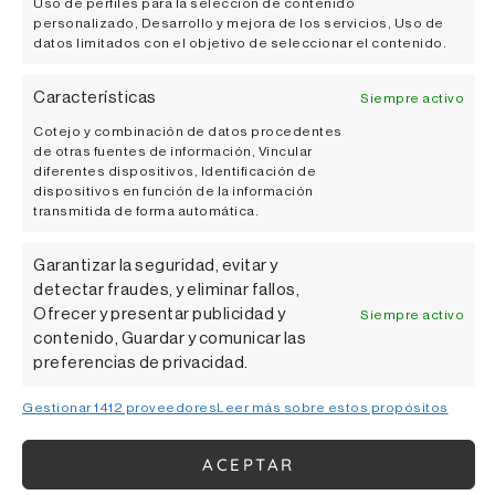
Uso de perfiles para la selección de contenido
personalizado, Desarrollo y mejora de los servicios, Uso de
datos limitados con el objetivo de seleccionar el contenido.
Características
Siempre activo
Cotejo y combinación de datos procedentes
de otras fuentes de información, Vincular
OTAZU: LA ESCAPADA PERFECTA DE
diferentes dispositivos, Identificación de
SEMANA SANTA EN LA QUE EL VINO
dispositivos en función de la información
SE FUSIONA CON EL ARTE Y LA
transmitida de forma automática.
NATURALEZA
Garantizar la seguridad, evitar y
Semana Santa se ha consolidado como uno de los
detectar fraudes, y eliminar fallos,
momentos del año en los que hacer una pausa y salir
Ofrecer y presentar publicidad y
Siempre activo
de la rutina sin necesidad
contenido, Guardar y comunicar las
preferencias de privacidad.
Gestionar 1412 proveedores
Leer más sobre estos propósitos
ENOTURISMO
ACEPTAR