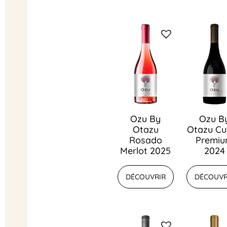
Ozu By
Ozu B
Otazu
Otazu Cu
Rosado
Premi
Merlot 2025
2024
DÉCOUVRIR
DÉCOUVR