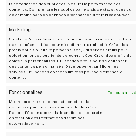
la performance des publicités, Mesurer la performance des
Altar 2019
1Ha. U
contenus, Comprendre les publics par le biais de statistiques ou
Histori
de combinaisons de données provenant de différentes sources.
Chardon
2020
Marketing
Stocker et/ou accéder à des informations sur un appareil, Utiliser
DÉCOUVRIR
DÉCOUVR
des données limitées pour sélectionner la publicité, Créer des
profils pour la publicité personnalisée, Utiliser des profils pour
sélectionner des publicités personnalisées, Créer des profils de
contenus personnalisés, Utiliser des profils pour sélectionner
des contenus personnalisés, Développer et améliorer les
services, Utiliser des données limitées pour sélectionner le
contenu.
Fonctionnalités
Toujours activ
Mettre en correspondance et combiner des
données à partir d’autres sources de données,
Relier différents appareils, Identifier les appareils
en fonction des informations transmises
1Ha. Una
automatiquement.
Historia.
AS #6 
Garnacha
Tony Orr