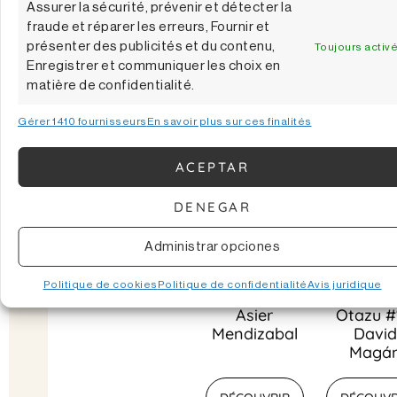
Assurer la sécurité, prévenir et détecter la
2020
fraude et réparer les erreurs, Fournir et
présenter des publicités et du contenu,
Toujours activ
DÉCOUVRIR
DÉCOUVR
Enregistrer et communiquer les choix en
matière de confidentialité.
Gérer 1410 fournisseurs
En savoir plus sur ces finalités
ACEPTAR
DENEGAR
Administrar opciones
Politique de cookies
Politique de confidentialité
Avis juridique
AS #5 De
Genios 
Asier
Otazu #
Mendizabal
David
Magá