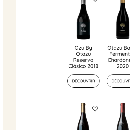
Ozu By
Otazu Ba
Otazu
Fermen
Reserva
Chardon
Clásico 2018
2020
DÉCOUVRIR
DÉCOUVR