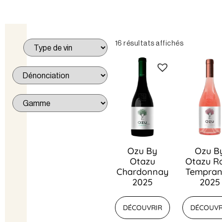
16 résultats affichés
Ozu By
Ozu B
Otazu
Otazu R
Chardonnay
Temprani
2025
2025
DÉCOUVRIR
DÉCOUVR