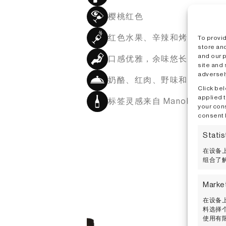
樱桃红色
红色水果、辛辣和烤面包的香
To provi
store an
and our 
口感优雅，余味悠长清新
site and
adversely
奶酪、红肉、野味和烤肉
Click bel
applied t
标签灵感来自 Manolo Valdés 
your cons
consent 
Statis
在设备上
组合了解
Marke
在设备上
料选择个
使用有