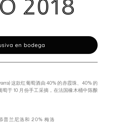
O 2018
usiva en bodega
D.O. Navarra) 这款红葡萄酒由 40% 的赤霞珠、40% 的
葡萄于 10 月份手工采摘，在法国橡木桶中陈酿
 添普兰尼洛和 20% 梅洛