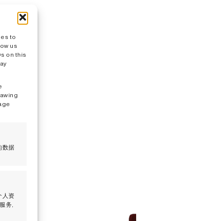
ies to
low us
s on this
may
e
rawing
nage
的数据
个人资
服务,