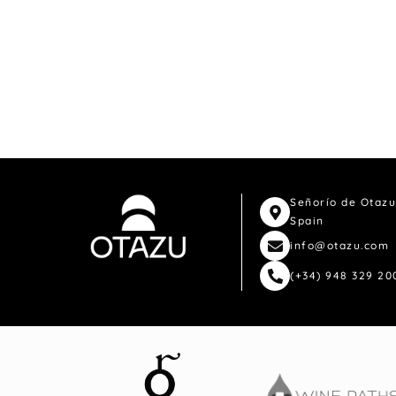
Señorío de Otazu
Spain
info@otazu.com
(+34) 948 329 20