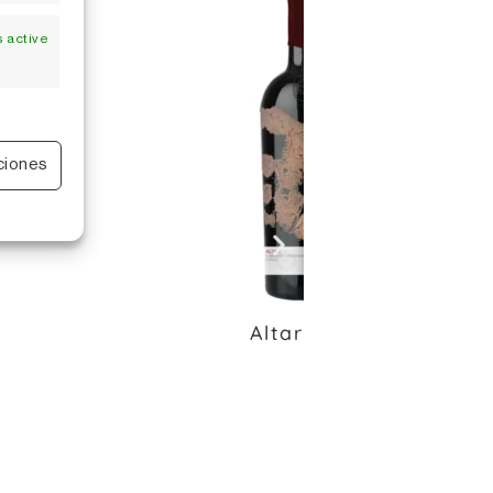
 active
 active
ciones
Altar 2019