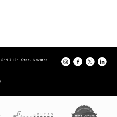
 S/N 31174, Otazu Navarra,
0