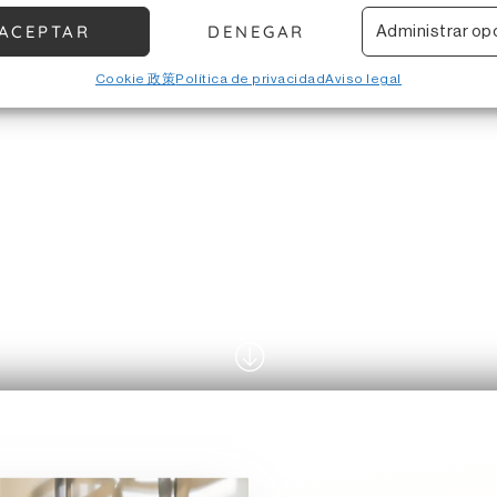
Always
传达隐私选择.
ACEPTAR
DENEGAR
Administrar op
Cookie 政策
Política de privacidad
Aviso legal