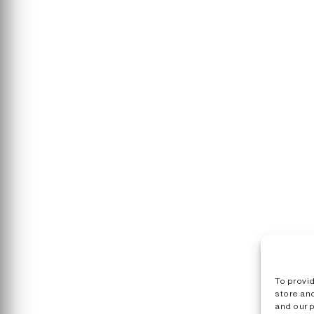
To provi
store an
and our 