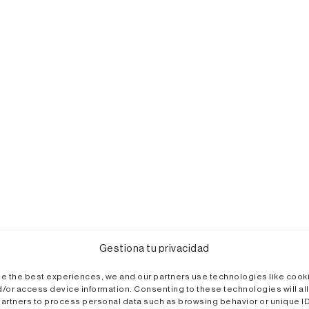
Gestiona tu privacidad
de the best experiences, we and our partners use technologies like cook
d/or access device information. Consenting to these technologies will al
partners to process personal data such as browsing behavior or unique ID