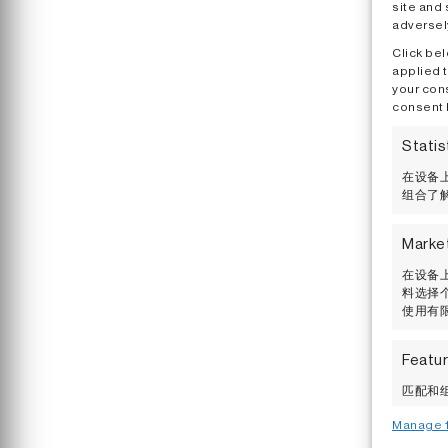
site and
adversely
Click bel
applied t
your cons
consent 
Statis
在设备上
组合了解
Marke
在设备上
料选择个
使用有
Featu
匹配和组
Manage 1
确保安