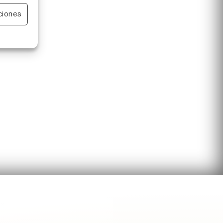
 active
ciones