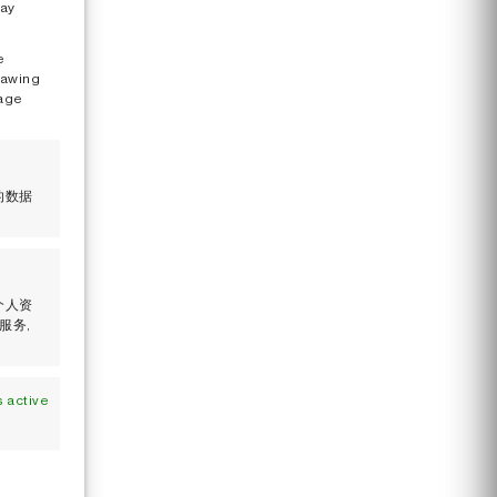
may
e
rawing
nage
的数据
个人资
服务,
 active