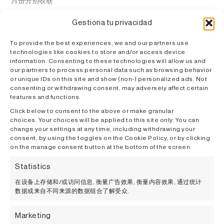
月份分别收获
Gestiona tu privacidad
红葡萄酒 34% 赤霞珠、33% 梅洛、33% 添普兰尼洛
To provide the best experiences, we and our partners use
technologies like cookies to store and/or access device
在不同森林的法国橡木桶中陈酿 12 个月
information. Consenting to these technologies will allow us and
our partners to process personal data such as browsing behavior
宝石红色
or unique IDs on this site and show (non-) personalized ads. Not
consenting or withdrawing consent, may adversely affect certain
闻起来有红色水果和野生浆果的香味，还有辛辣味。
features and functions.
Click below to consent to the above or make granular
口感圆润、优雅、清新
choices. Your choices will be applied to this site only. You can
change your settings at any time, including withdrawing your
香肠、红肉和野味，适合各种奶酪、烩饭和鱼类（如
consent, by using the toggles on the Cookie Policy, or by clicking
金枪鱼或熏鱼），黑巧克力
on the manage consent button at the bottom of the screen.
标签灵感来自 Manolo Valdés 的作品
《Ariadna》。
Statistics
在设备上存储和/或访问信息, 衡量广告效果, 衡量内容效果, 通过统计
数据或来自不同来源的数据组合了解受众.
Marketing