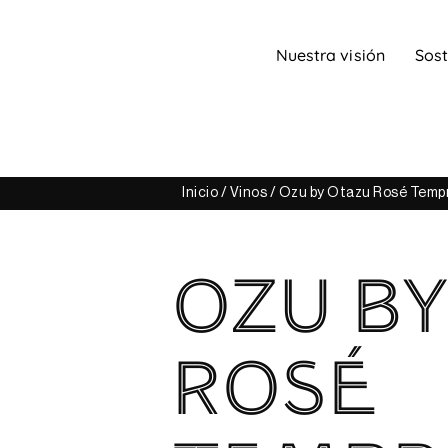
Nuestra visión
Sost
Inicio
/
Vinos
/ Ozu by Otazu Rosé Tempr
OZU BY
ROSÉ