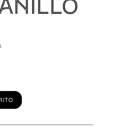
ANILLO
u
RITO