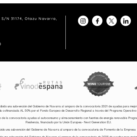
 S/N 31174, Otazu Navarra,
0
ibido una subvención del Gobierno de Navarra al amparo de la convocatoria 2021 de ayudas para mejora
da cofinanciada AL 50% por el Fondo Europeo de Desarrollo Regional a través del Programa Operat
o de la convocatoria ayudas al autoconsumo y almacenamiento con fuentes de energía renovable Program
Resilencia, financiado por la Unión Europea- Next Generation EU.
bido una subvención del Gobierno de Navarra al amparo de la convocatoria de Fomento de la Empresa 