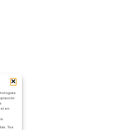
cnologías
eptación
s
s) en
es.
das. Tus