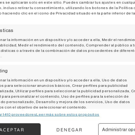
utidos
es se aplicarán solo en este sitio. Puedes cambiar tus ajustes en cualqu
incluso retirar tu consentimiento, utilizando los botones de la Política 
dna', obra de Manolo Valdés
 haciendo clic en el icono de Privacidad situado en la parte inferior de la
sticas
ar la información en un dispositivo y/o acceder a ella, Medir el rendimie
ublicidad, Medir el rendimiento del contenido, Comprender al público a 
dísticas o a través de la combinación de datos procedentes de diferen
.
bién te podría interesa
ting
ar la información en un dispositivo y/o acceder a ella, Uso de datos
os para seleccionar anuncios básicos, Crear perfiles para publicidad
lizada, Utilizar perfiles para seleccionar la publicidad personalizada, C
il para personalizar el contenido, Uso de perfiles para la selección de
do personalizado, Desarrollo y mejora de los servicios, Uso de datos
os con el objetivo de seleccionar el contenido.
r 1410 proveedores
Leer más sobre estos propósitos
erísticas
Siempre
ACEPTAR
DENEGAR
Administrar op
 y combinación de datos procedentes de otras fuentes de