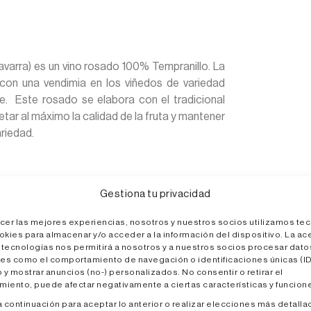
varra) es un vino rosado 100% Tempranillo. La
on una vendimia en los viñedos de variedad
e. Este rosado se elabora con el tradicional
ar al máximo la calidad de la fruta y mantener
ariedad.
Gestiona tu privacidad
rillante
ecer las mejores experiencias, nosotros y nuestros socios utilizamos te
kies para almacenar y/o acceder a la información del dispositivo. La ac
 notas cítricas
 tecnologías nos permitirá a nosotros y a nuestros socios procesar dato
es como el comportamiento de navegación o identificaciones únicas (ID
o y mostrar anuncios (no-) personalizados. No consentir o retirar el
miento, puede afectar negativamente a ciertas características y funcion
s, arroces, pasta, quesos sin curar,
a continuación para aceptar lo anterior o realizar elecciones más detalla