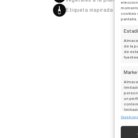
vegetales a la plancha, emb
eleccion
momento, 
Etiqueta inspirada en 'Aria
cookies o
pantalla.
Estadí
Almacen
de la p
de esta
fuentes
Tam
Marke
Almacen
limitad
persona
un perf
conteni
limitad
Gestiona
Caract
Cotejo