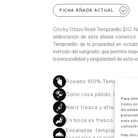
FICHA AÑADA ACTUAL
Ozu by Otazu Rosé Tempranillo (D.O. Na
elaboración de esta añada comenzó c
Tempranillo de la propiedad en octubr
método del sangrado, que permite respet
la personalidad y singularidad de esta v
Rosado 100% Tempranillo
Color rosa pálido, limpio y b
Para ofr
como coo
Nariz fresca y afrutada con
de estas
personal
En boca es fresco y sutil
este siti
consenti
Ensaladas templadas y fría
Haz clic 